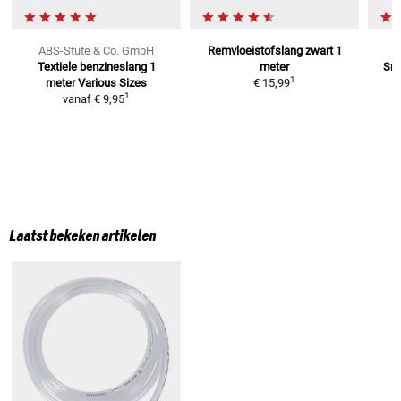
ABS-Stute & Co. GmbH
Remvloeistofslang zwart
1
Textiele benzineslang 1
meter
Sne
1
meter
Various Sizes
€ 15,99
1
vanaf
€ 9,95
Laatst bekeken artikelen