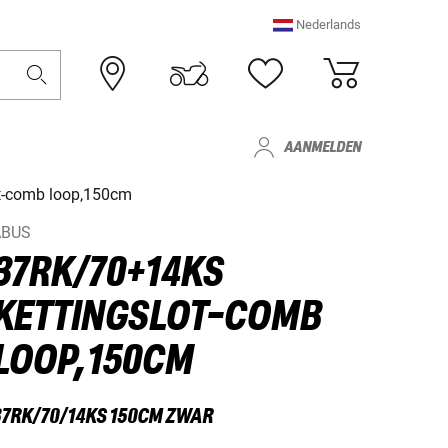
Nederlands
AANMELDEN
t-comb loop,150cm
ABUS
37RK/70+14KS
KETTINGSLOT-COMB
LOOP,150CM
37RK/70/14KS 150CM ZWAR