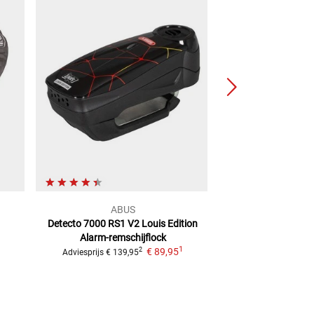
ABUS
ABU
Detecto 7000 RS1 V2 Louis Edition
Travelguard kabelb
Alarm-remschijflock
Edition_
1
€ 89,95
€ 29,
2
Adviesprijs
€ 139,95