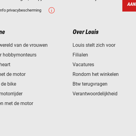
AAN
Info privacybescherming
ne
Over Louis
wereld van de vrouwen
Louis stelt zich voor
or hobbymonteurs
Filialen
heart
Vacatures
met de motor
Rondom het winkelen
de bike
Btw terugvragen
motorrijder
Verantwoordelijkheid
n met de motor