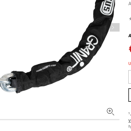
A
A
U
1
V
2