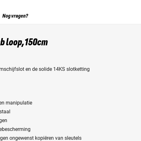
Nog vragen?
b loop,150cm
schijfslot en de solide 14KS slotketting
gen manipulatie
staal
agen
siebescherming
egen ongewenst kopiëren van sleutels