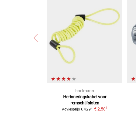
hartmann
Herinneringskabel
voor
remschijfsloten
1
€ 2,50
2
Adviesprijs
€ 4,99