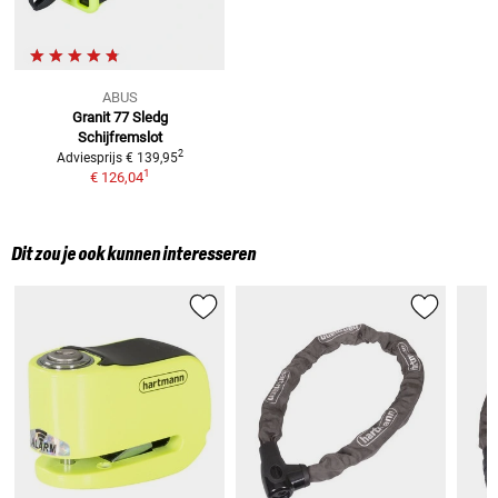
ABUS
Granit 77 Sledg
Schijfremslot
2
Adviesprijs
€ 139,95
1
€ 126,04
Dit zou je ook kunnen interesseren