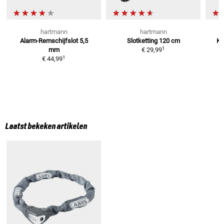
hartmann
hartmann
Alarm-Remschijfslot
5,5
Slotketting
120 cm
Ke
1
mm
€ 29,99
1
€ 44,99
Laatst bekeken artikelen