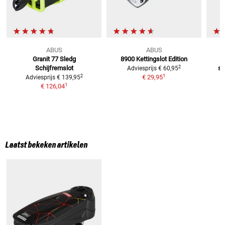
ABUS
ABUS
Granit 77 Sledg
8900 Kettingslot
Edition
T
2
Schijfremslot
sl
Adviesprijs
€ 60,95
1
2
€ 29,95
Adviesprijs
€ 139,95
1
€ 126,04
Laatst bekeken artikelen