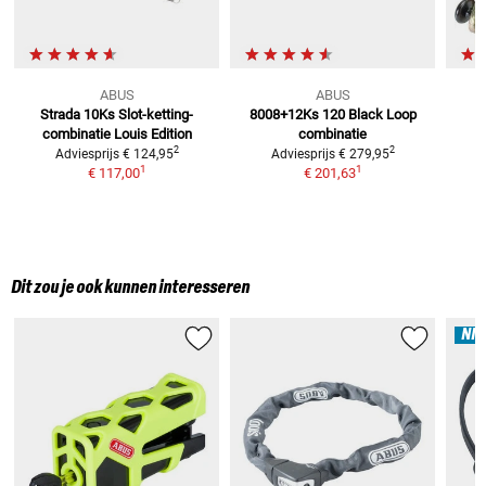
ABUS
ABUS
Strada 10Ks
Slot-ketting-
8008+12Ks 120 Black
Loop
combinatie Louis Edition
combinatie
2
2
Adviesprijs
€ 124,95
Adviesprijs
€ 279,95
1
1
€ 117,00
€ 201,63
Dit zou je ook kunnen interesseren
NI