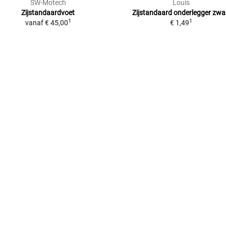
SW-Motech
Louis
Zijstandaardvoet
Zijstandaard onderlegger zwa
1
1
vanaf
€ 45,00
€ 1,49