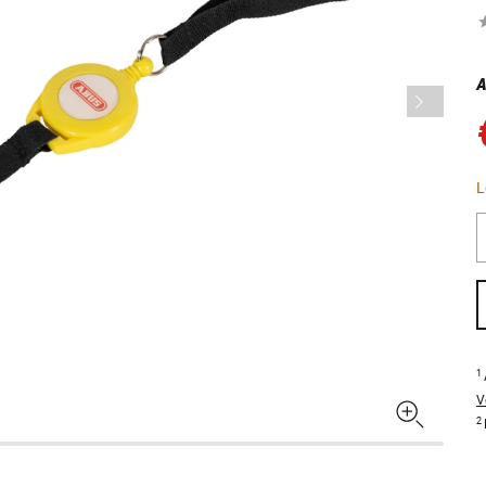
A
L
1
V
2