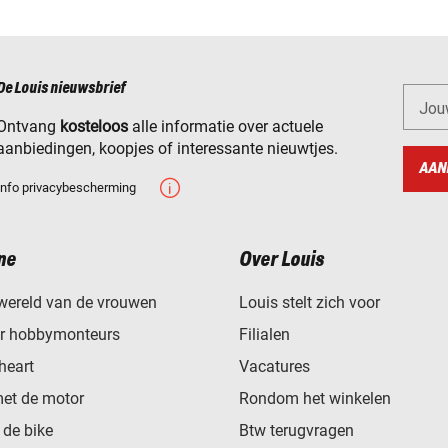
De Louis nieuwsbrief
Jou
Ontvang
kosteloos
alle informatie over actuele
aanbiedingen, koopjes of interessante nieuwtjes.
AAN
Info privacybescherming
ne
Over Louis
wereld van de vrouwen
Louis stelt zich voor
or hobbymonteurs
Filialen
heart
Vacatures
met de motor
Rondom het winkelen
de bike
Btw terugvragen