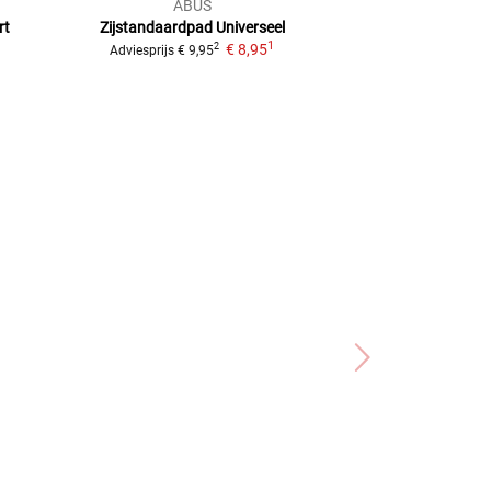
ABUS
Hepco & 
rt
Zijstandaardpad Universeel
Zijstanda
1
€ 8,95
2
2
Adviesprijs
€ 9,95
Adviesprijs
€ 59,50