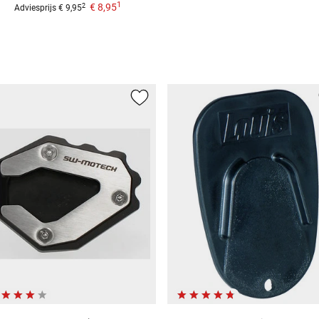
1
€ 8,95
2
Adviesprijs
€ 9,95