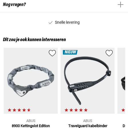
Nog vragen?
Snelle levering
Dit zou je ook kunnen interesseren
NIEUW
ABUS
ABUS
8900 Kettingslot
Edition
Travelguard kabelbinder
Det