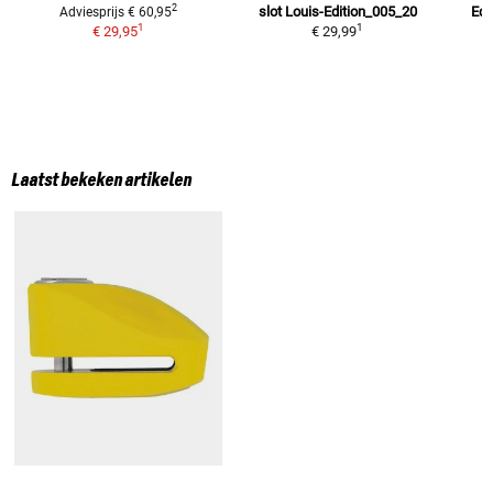
2
slot
Louis-Edition_005_20
Edi
Adviesprijs
€ 60,95
1
1
€ 29,95
€ 29,99
Laatst bekeken artikelen