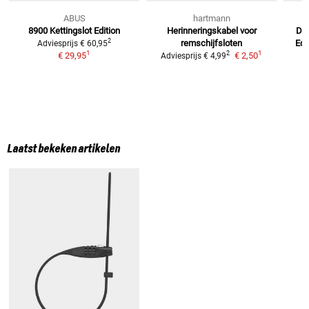
ABUS
hartmann
8900 Kettingslot
Edition
Herinneringskabel
voor
Det
2
remschijfsloten
Edi
Adviesprijs
€ 60,95
1
1
2
€ 29,95
€ 2,50
Adviesprijs
€ 4,99
Laatst bekeken artikelen