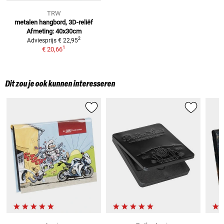
TRW
metalen hangbord, 3D-reliëf
Afmeting: 40x30cm
2
Adviesprijs
€ 22,95
1
€ 20,66
Dit zou je ook kunnen interesseren