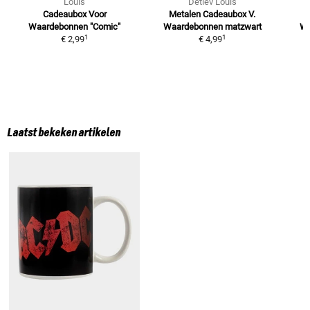
Louis
Detlev Louis
Cadeaubox Voor
Metalen Cadeaubox V.
Waardebonnen
"Comic"
Waardebonnen
matzwart
Wa
1
1
€ 2,99
€ 4,99
Laatst bekeken artikelen