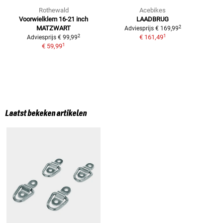
Rothewald
Acebikes
Voorwielklem 16-21 inch
LAADBRUG
2
MATZWART
Adviesprijs
€ 169,99
1
2
€ 161,49
Adviesprijs
€ 99,99
1
€ 59,99
Laatst bekeken artikelen