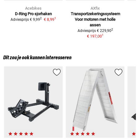
Acebikes
AXfix
D-Ring Pro sjorhaken
Transportzekeringssysteem
1
2
€ 8,99
Voor
motoren met holle
Adviesprijs
€ 9,99
assen
2
Adviesprijs
€ 229,90
1
€ 197,00
Dit zou je ook kunnen interesseren