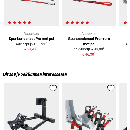
Acebikes
Acebikes
Spanbandenset Pro met pal
Spanbandenset Premium
2
met pal
Adviesprijs
€ 39,99
Ad
1
2
€ 34,47
Adviesprijs
€ 49,99
1
€ 46,30
Dit zou je ook kunnen interesseren