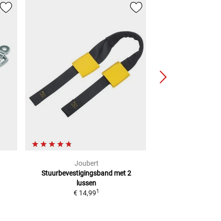
Joubert
Acebi
Stuurbevestigingsband
met 2
Loops Pro sjorl
lussen
Adviesprijs
€ 14,
1
€ 14,99