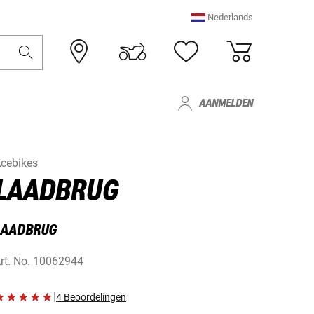
Nederlands
AANMELDEN
cebikes
LAADBRUG
LAADBRUG
rt. No.
10062944
|
4 Beoordelingen