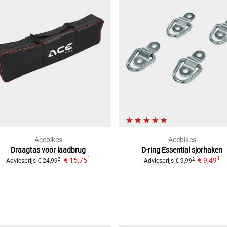
Acebikes
Acebikes
Draagtas voor laadbrug
D-ring Essential sjorhaken
1
1
€ 15,75
€ 9,49
2
2
Adviesprijs
€ 24,99
Adviesprijs
€ 9,99