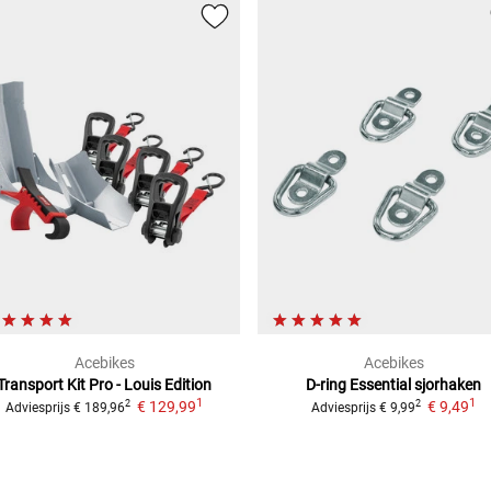
Acebikes
Acebikes
Transport Kit Pro - Louis Edition
D-ring Essential sjorhaken
1
1
€ 129,99
€ 9,49
2
2
Adviesprijs
€ 189,96
Adviesprijs
€ 9,99