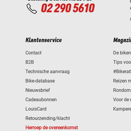
02 290 5610
Klantenservice
Magazi
Contact
De biker
B2B
Tips vo
Technische aanvraag
#Bikerat
Bike-database
Reizen 
Nieuwsbrief
Rondom 
Cadeaubonnen
Voor de 
LouisCard
Kampere
Retourzending/klacht
Herroep de overeenkomst