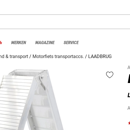
%
MERKEN
MAGAZINE
SERVICE
d & transport
Motorfiets transportaccs.
LAADBRUG
A
A