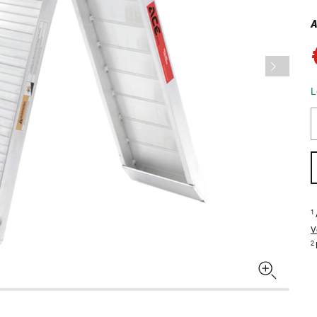
A
L
1
V
2