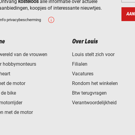
Ontvang
kosteloos
alle informatie over actuele
aanbiedingen, koopjes of interessante nieuwtjes.
AAN
Info privacybescherming
ne
Over Louis
wereld van de vrouwen
Louis stelt zich voor
or hobbymonteurs
Filialen
heart
Vacatures
met de motor
Rondom het winkelen
de bike
Btw terugvragen
motorrijder
Verantwoordelijkheid
n met de motor