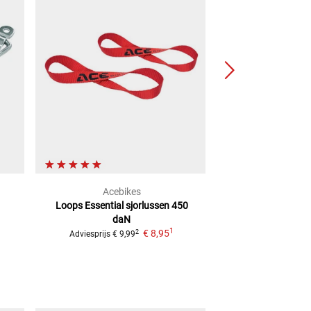
Acebikes
Acebi
Loops Essential sjorlussen 450
Scooter
VOOR
daN
Adviesprijs
€ 129,
1
€ 8,95
2
Adviesprijs
€ 9,99