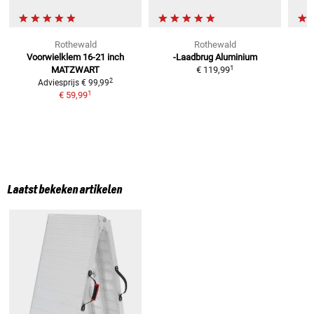
Rothewald
Rothewald
Voorwielklem 16-21 inch
-Laadbrug Aluminium
T
1
MATZWART
€ 119,99
2
Adviesprijs
€ 99,99
1
€ 59,99
Laatst bekeken artikelen