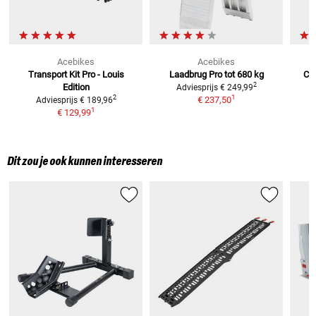
Acebikes
Acebikes
Transport Kit Pro - Louis
Laadbrug Pro tot 680 kg
Com
2
Edition
Adviesprijs
€ 249,99
1
2
€ 237,50
Adviesprijs
€ 189,96
1
€ 129,99
Dit zou je ook kunnen interesseren