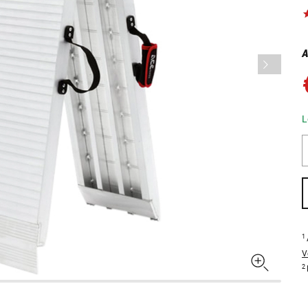
A
L
1
V
2