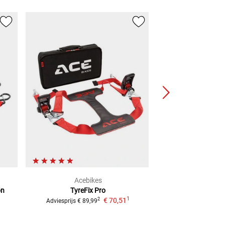
Acebikes
Acebi
on
TyreFix Pro
Laadbrug Pro M
1
1
€ 70,51
2
Adviesprijs
€ 89,99
Adviesprijs
€ 349,