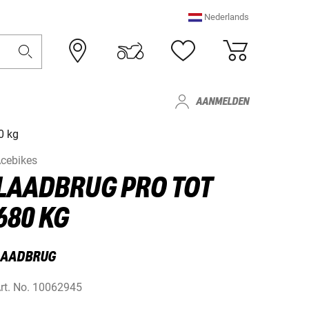
Nederlands
AANMELDEN
0 kg
cebikes
LAADBRUG PRO TOT
680 KG
LAADBRUG
rt. No.
10062945