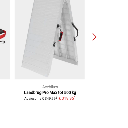
Acebikes
Acebi
Laadbrug Pro Max tot 500 kg
VOOR VO
1
€ 319,95
2
Adviesprijs
€ 349,99
Adviesprijs
€ 149,