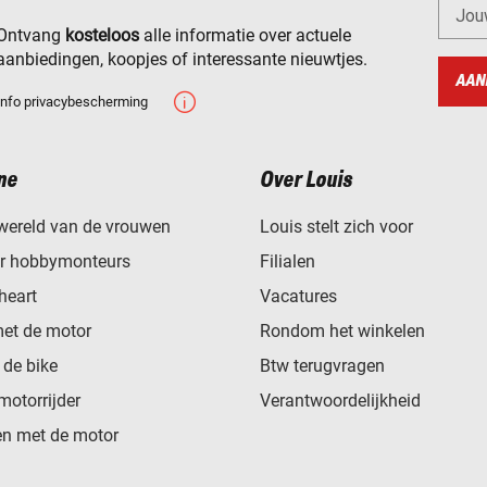
Jou
Ontvang
kosteloos
alle informatie over actuele
aanbiedingen, koopjes of interessante nieuwtjes.
AAN
Info privacybescherming
ne
Over Louis
wereld van de vrouwen
Louis stelt zich voor
or hobbymonteurs
Filialen
heart
Vacatures
met de motor
Rondom het winkelen
de bike
Btw terugvragen
motorrijder
Verantwoordelijkheid
n met de motor