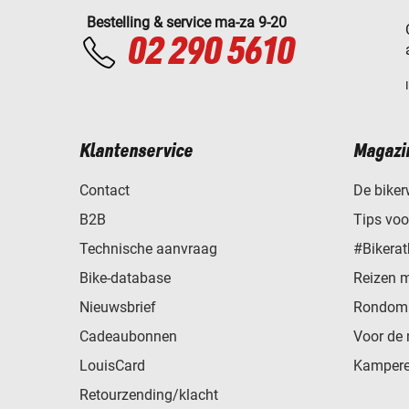
Bestelling & service ma-za 9-20
02 290 5610
Klantenservice
Magazi
Contact
De biker
B2B
Tips vo
Technische aanvraag
#Bikerat
Bike-database
Reizen 
Nieuwsbrief
Rondom 
Cadeaubonnen
Voor de 
LouisCard
Kampere
Retourzending/klacht