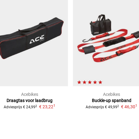
Acebikes
Acebikes
Draagtas voor laadbrug
Buckle-up spanband
1
1
€ 23,22
€ 46,30
2
2
Adviesprijs
€ 24,99
Adviesprijs
€ 49,99