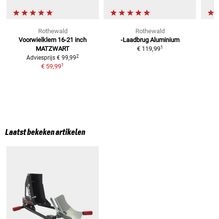
Rothewald
Rothewald
Voorwielklem 16-21 inch
-Laadbrug Aluminium
T
1
MATZWART
€ 119,99
2
Adviesprijs
€ 99,99
1
€ 59,99
Laatst bekeken artikelen