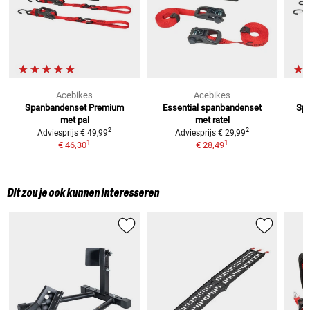
Acebikes
Acebikes
Spanbandenset Premium
Essential spanbandenset
Spa
met pal
met ratel
2
2
Adviesprijs
€ 49,99
Adviesprijs
€ 29,99
1
1
€ 46,30
€ 28,49
Dit zou je ook kunnen interesseren