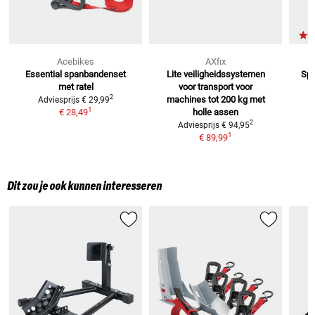
Acebikes
AXfix
Essential spanbandenset
Lite veiligheidssystemen
Spa
met ratel
voor transport
voor
2
machines tot 200 kg met
Adviesprijs
€ 29,99
1
€ 28,49
holle assen
2
Adviesprijs
€ 94,95
1
€ 89,99
Dit zou je ook kunnen interesseren