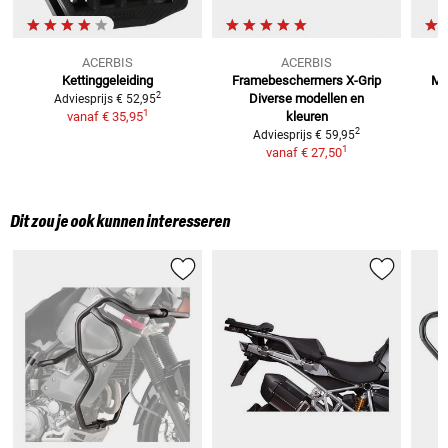
ACERBIS
ACERBIS
Kettinggeleiding
Framebeschermers X-Grip
Mo
2
Diverse modellen en
Adviesprijs
€ 52,95
1
vanaf
€ 35,95
kleuren
2
Adviesprijs
€ 59,95
1
vanaf
€ 27,50
Dit zou je ook kunnen interesseren