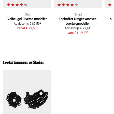
Givi
Shad
Valbeugel
Diverse modellen
Topkoffer-Drager
voor veel
VA
2
voertuigmodellen
Adviesprijs
€ 89,50
1
2
vanaf
€ 71,60
Adviesprijs
€ 22,44
1
vanaf
€ 19,07
Laatst bekeken artikelen