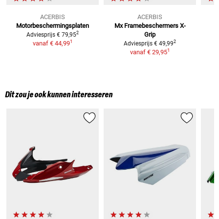
ACERBIS
ACERBIS
Motorbeschermingsplaten
Mx Framebeschermers X-
2
Grip
Adviesprijs
€ 79,95
1
2
vanaf
€ 44,99
Adviesprijs
€ 49,99
1
vanaf
€ 29,95
Dit zou je ook kunnen interesseren