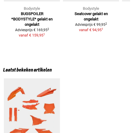
Bodystyle
Bodystyle
BUGSPOILER
Seatcover
gelakt en
*BODYSTYLE*
gelakt en
ongelakt
2
ongelakt
Adviesprijs
€ 99,95
1
2
vanaf
€ 94,95
Adviesprijs
€ 169,95
1
vanaf
€ 159,95
Laatst bekeken artikelen