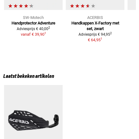
SW-Motech
ACERBIS
Handprotector Adventure
Handkappen X-Factory
met
H
2
set, zwart
Adviesprijs
€ 40,00
1
2
vanaf
€ 39,90
Adviesprijs
€ 94,95
1
€ 64,95
Laatst bekeken artikelen