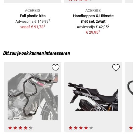
ACERBIS
ACERBIS
Full plastic kits
Handkappen X-Ultimate
2
met set, zwart
Adviesprijs
€ 149,99
1
2
vanaf
€ 91,73
Adviesprijs
€ 42,95
1
€ 29,95
Dit zou je ook kunnen interesseren