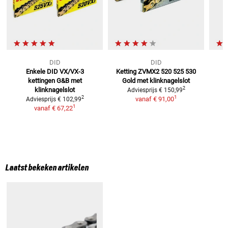
DID
DID
Enkele DID VX/VX-3
Ketting ZVMX2 520 525 530
X
kettingen G&B
met
Gold
met klinknagelslot
2
klinknagelslot
Adviesprijs
€ 150,99
1
2
vanaf
€ 91,00
Adviesprijs
€ 102,99
1
vanaf
€ 67,22
Laatst bekeken artikelen