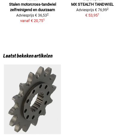
Stalen motorcross-tandwiel
MX STEALTH TANDWIEL
2
zelfreinigend en duurzaam
Adviesprijs
€ 76,99
1
2
€ 53,95
Adviesprijs
€ 36,53
1
vanaf
€ 20,75
Laatst bekeken artikelen