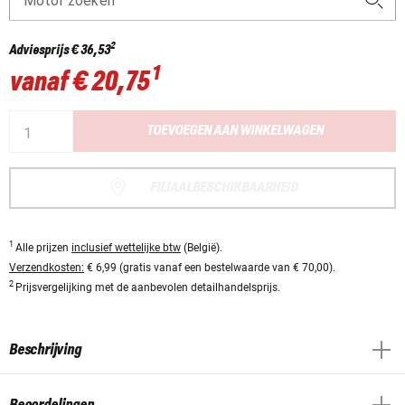
Motor zoeken
2
Adviesprijs
€ 36,53
1
vanaf
€ 20,75
TOEVOEGEN AAN WINKELWAGEN
FILIAALBESCHIKBAARHEID
1
Alle prijzen
inclusief wettelijke btw
(België).
Verzendkosten:
€ 6,99 (gratis vanaf een bestelwaarde van € 70,00).
2
Prijsvergelijking met de aanbevolen detailhandelsprijs.
Beschrijving
Beoordelingen