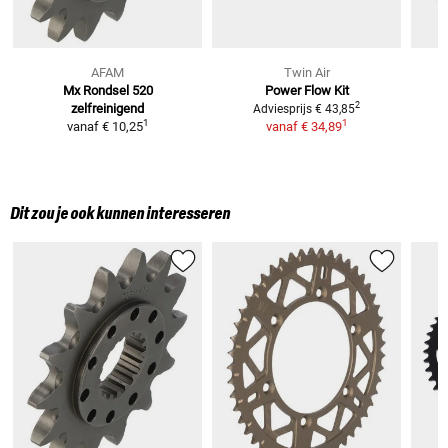
AFAM
Twin Air
Mx Rondsel 520
Power Flow Kit
2
zelfreinigend
Adviesprijs
€ 43,85
1
1
vanaf
€ 10,25
vanaf
€ 34,89
Dit zou je ook kunnen interesseren