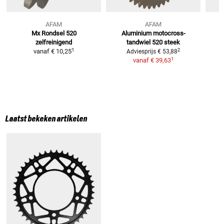
AFAM
AFAM
Mx Rondsel 520
Aluminium motocross-
A
zelfreinigend
tandwiel
520 steek
1
2
vanaf
€ 10,25
Adviesprijs
€ 53,88
1
vanaf
€ 39,63
Laatst bekeken artikelen