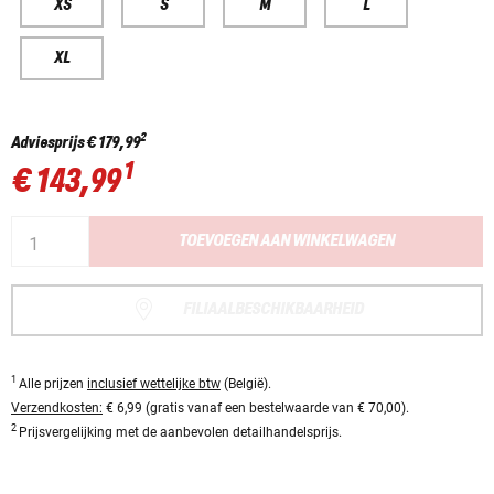
XS
S
M
L
XL
2
Adviesprijs
€ 179,99
1
€ 143,99
TOEVOEGEN AAN WINKELWAGEN
FILIAALBESCHIKBAARHEID
1
Alle prijzen
inclusief wettelijke btw
(België).
Verzendkosten:
€ 6,99 (gratis vanaf een bestelwaarde van € 70,00).
2
Prijsvergelijking met de aanbevolen detailhandelsprijs.