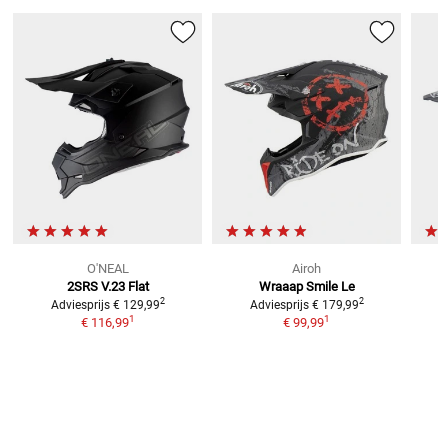
O'NEAL
Airoh
2SRS V.23 Flat
Wraaap Smile Le
2
2
Adviesprijs
€ 129,99
Adviesprijs
€ 179,99
1
1
€ 116,99
€ 99,99