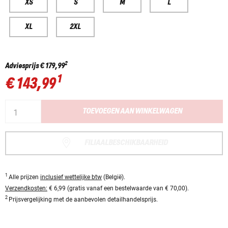
XS
S
M
L
XL
2XL
2
Adviesprijs
€ 179,99
1
€ 143,99
TOEVOEGEN AAN WINKELWAGEN
FILIAALBESCHIKBAARHEID
1
Alle prijzen
inclusief wettelijke btw
(België).
Verzendkosten:
€ 6,99 (gratis vanaf een bestelwaarde van € 70,00).
2
Prijsvergelijking met de aanbevolen detailhandelsprijs.