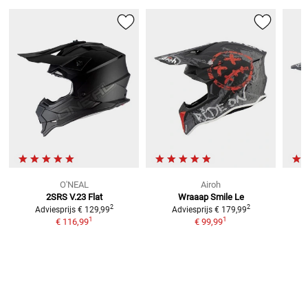
O'NEAL
Airoh
2SRS V.23 Flat
Wraaap Smile Le
2
2
Adviesprijs
€ 129,99
Adviesprijs
€ 179,99
1
1
€ 116,99
€ 99,99