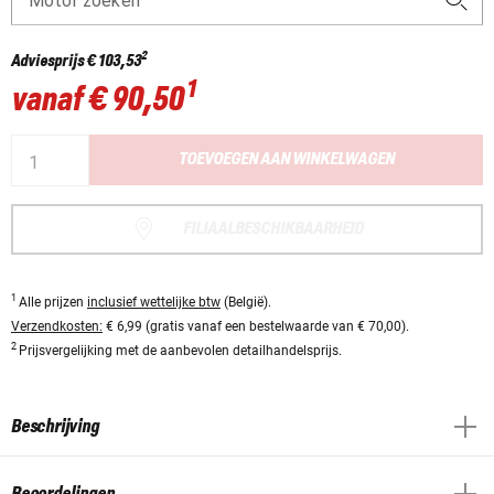
Motor zoeken
2
Adviesprijs
€ 103,53
1
vanaf
€ 90,50
TOEVOEGEN AAN WINKELWAGEN
FILIAALBESCHIKBAARHEID
1
Alle prijzen
inclusief wettelijke btw
(België).
Verzendkosten:
€ 6,99 (gratis vanaf een bestelwaarde van € 70,00).
2
Prijsvergelijking met de aanbevolen detailhandelsprijs.
Beschrijving
Beoordelingen