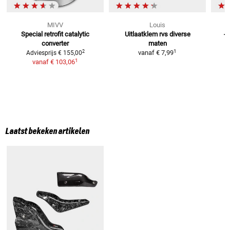
MIVV
Louis
Special retrofit catalytic
Uitlaatklem rvs
diverse
-
converter
maten
1
2
vanaf
€ 7,99
Adviesprijs
€ 155,00
1
vanaf
€ 103,06
Laatst bekeken artikelen