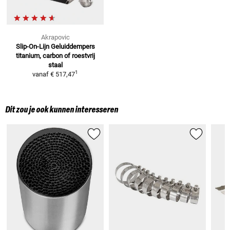
Akrapovic
Slip-On-Lijn Geluiddempers
titanium, carbon of roestvrij
staal
1
vanaf
€ 517,47
Dit zou je ook kunnen interesseren