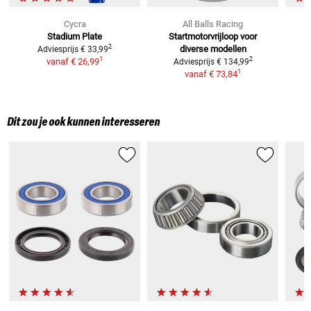
Cycra
All Balls Racing
Stadium Plate
Startmotorvrijloop voor
2
diverse modellen
Adviesprijs
€ 33,99
1
2
vanaf
€ 26,99
Adviesprijs
€ 134,99
1
vanaf
€ 73,84
Dit zou je ook kunnen interesseren