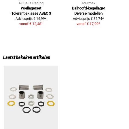
All Balls Racing
Tourmax
Wiellagerset
Balhoofd-kegellager
Tolerantieklasse ABEC 3
Diverse modellen
2
2
Adviesprijs
€ 16,99
Adviesprijs
€ 35,74
1
1
vanaf
€ 12,48
vanaf
€ 17,99
Laatst bekeken artikelen