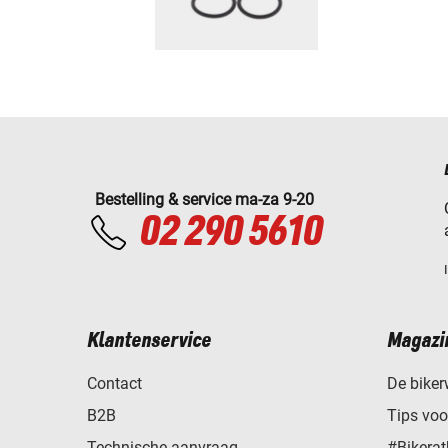
Bestelling & service ma-za 9-20
02 290 5610
Klantenservice
Magazi
Contact
De biker
B2B
Tips vo
Technische aanvraag
#Bikerat