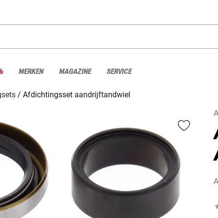
%
MERKEN
MAGAZINE
SERVICE
gsets
Afdichtingsset aandrijftandwiel
A
A