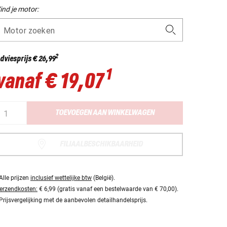
ind je motor:
Motor zoeken
2
dviesprijs
€ 26,99
1
vanaf
€ 19,07
TOEVOEGEN AAN WINKELWAGEN
FILIAALBESCHIKBAARHEID
Alle prijzen
inclusief wettelijke btw
(België).
erzendkosten:
€ 6,99 (gratis vanaf een bestelwaarde van € 70,00).
Prijsvergelijking met de aanbevolen detailhandelsprijs.