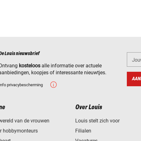
De Louis nieuwsbrief
Jou
Ontvang
kosteloos
alle informatie over actuele
aanbiedingen, koopjes of interessante nieuwtjes.
AAN
Info privacybescherming
ne
Over Louis
wereld van de vrouwen
Louis stelt zich voor
or hobbymonteurs
Filialen
heart
Vacatures