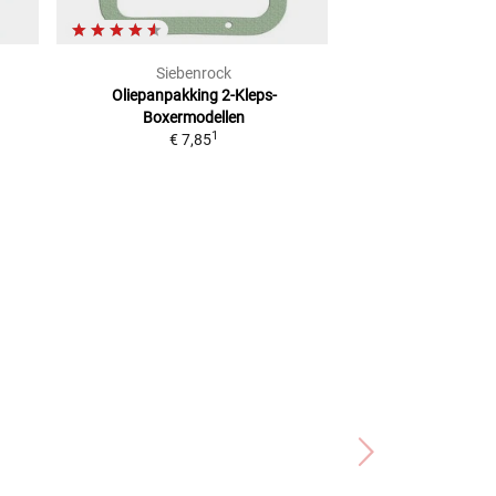
Siebenrock
Athe
Oliepanpakking
2-Kleps-
Top End Pakkings
Boxermodellen
MODE
1
€ 7,85
2
Adviesprijs
€ 12,99