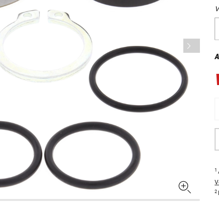
V
A
1
V
2