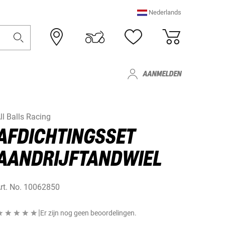
Nederlands
AANMELDEN
ll Balls Racing
AFDICHTINGSSET
AANDRIJFTANDWIEL
rt. No.
10062850
|
Er zijn nog geen beoordelingen.