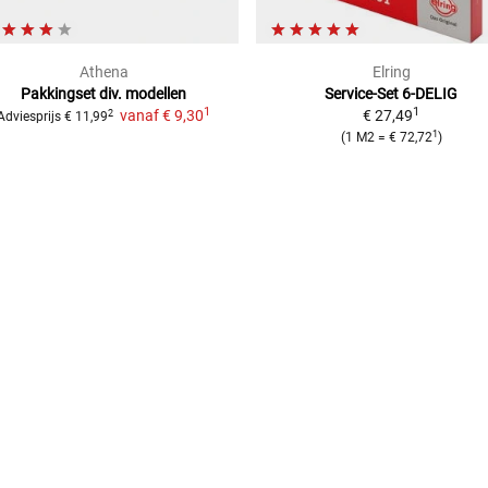
Athena
Elring
Pakkingset div. modellen
Service-Set
6-DELIG
1
1
vanaf
€ 9,30
€ 27,49
2
Adviesprijs
€ 11,99
1
(
1 M2
=
€ 72,72
)