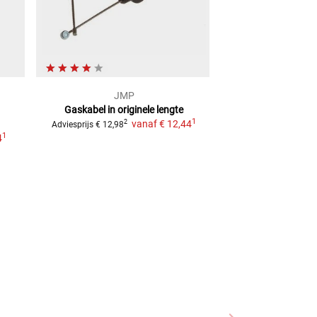
JMP
JM
Gaskabel in originele lengte
GASKABEL B SLU
1
vanaf
€ 12,44
2
2
Adviesprijs
€ 12,98
Adviesprijs
€ 11,99
1
4