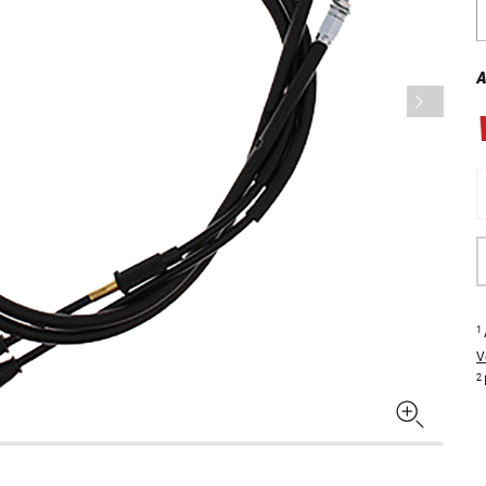
A
1
V
2