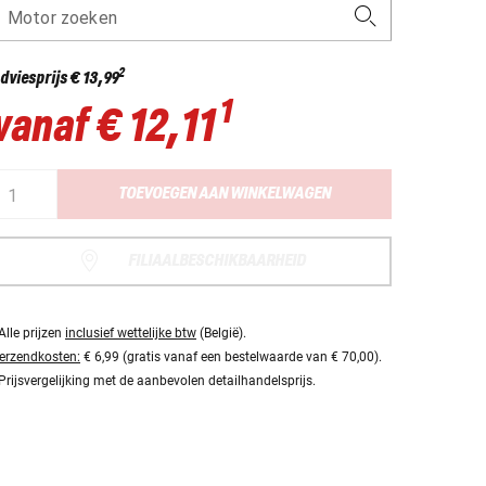
Motor zoeken
2
dviesprijs
€ 13,99
1
vanaf
€ 12,11
TOEVOEGEN AAN WINKELWAGEN
FILIAALBESCHIKBAARHEID
Alle prijzen
inclusief wettelijke btw
(België).
erzendkosten:
€ 6,99 (gratis vanaf een bestelwaarde van € 70,00).
Prijsvergelijking met de aanbevolen detailhandelsprijs.