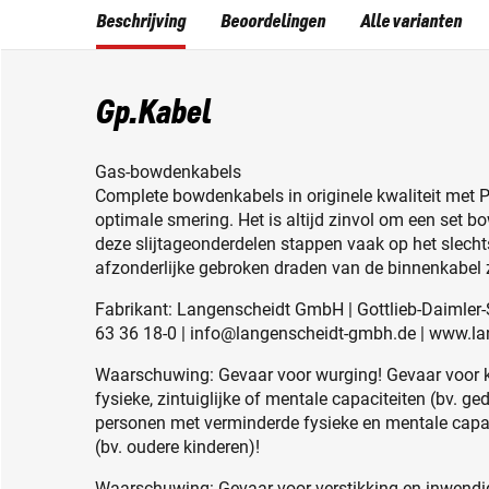
Beschrijving
Beoordelingen
Alle varianten
Gp.Kabel
Gas-bowdenkabels
Complete bowdenkabels in originele kwaliteit met P
optimale smering. Het is altijd zinvol om een set 
deze slijtageonderdelen stappen vaak op het slech
afzonderlijke gebroken draden van de binnenkabel z
Fabrikant: Langenscheidt GmbH | Gottlieb-Daimler-St
63 36 18-0 | info@langenscheidt-gmbh.de | www.l
Waarschuwing: Gevaar voor wurging! Gevaar voor 
fysieke, zintuiglijke of mentale capaciteiten (bv. g
personen met verminderde fysieke en mentale capac
(bv. oudere kinderen)!
Waarschuwing: Gevaar voor verstikking en inwendig