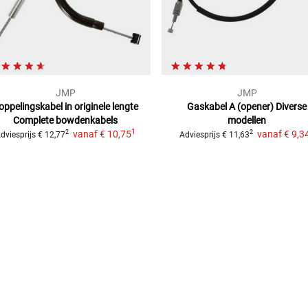
JMP
JMP
oppelingskabel in originele lengte
Gaskabel A (opener)
Diverse
Complete bowdenkabels
modellen
1
vanaf
€ 10,75
vanaf
€ 9,3
2
2
dviesprijs
€ 12,77
Adviesprijs
€ 11,63