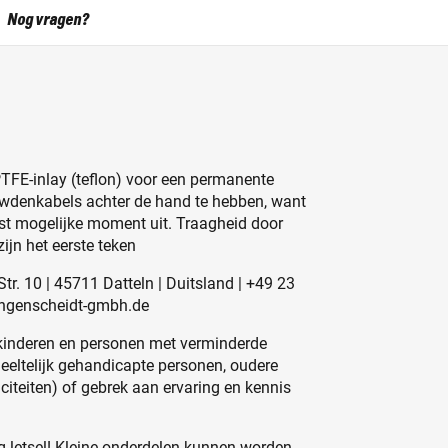
Nog vragen?
TFE-inlay (teflon) voor een permanente
bowdenkabels achter de hand te hebben, want
tst mogelijke moment uit. Traagheid door
ijn het eerste teken
r. 10 | 45711 Datteln | Duitsland | +49 23
angenscheidt-gmbh.de
kinderen en personen met verminderde
edeeltelijk gehandicapte personen, oudere
iteiten) of gebrek aan ervaring en kennis
 letsel! Kleine onderdelen kunnen worden