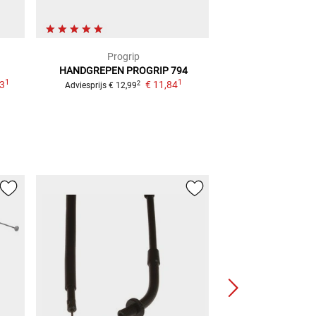
Progrip
Prog
HANDGREPEN PROGRIP 794
HANDGREEP P
1
1
43
€ 11,84
2
Adviesprijs
€ 12,99
Adviesprijs
€ 13,