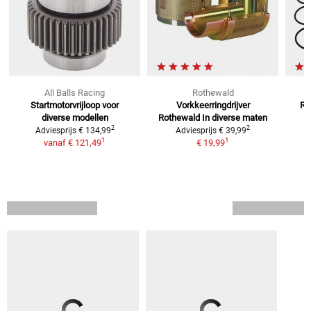
All Balls Racing
Rothewald
Startmotorvrijloop voor
Vorkkeerringdrijver
Re
diverse modellen
Rothewald
In diverse maten
2
2
Adviesprijs
€ 134,99
Adviesprijs
€ 39,99
1
1
vanaf
€ 121,49
€ 19,99