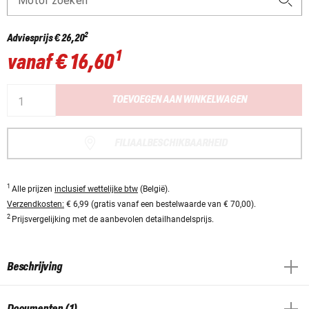
Motor zoeken
2
Adviesprijs
€ 26,20
1
vanaf
€ 16,60
TOEVOEGEN AAN WINKELWAGEN
FILIAALBESCHIKBAARHEID
1
Alle prijzen
inclusief wettelijke btw
(België).
Verzendkosten:
€ 6,99 (gratis vanaf een bestelwaarde van € 70,00).
2
Prijsvergelijking met de aanbevolen detailhandelsprijs.
Beschrijving
Documenten (1)