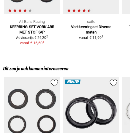
All Balls Racing
saito
KEERRING-SET VORK ABR
Vorkkeerringset
Diverse
Vo
MET STOFKAP
maten
1
2
vanaf
€ 11,99
Adviesprijs
€ 26,20
1
vanaf
€ 16,60
Dit zou je ook kunnen interesseren
NIEUW