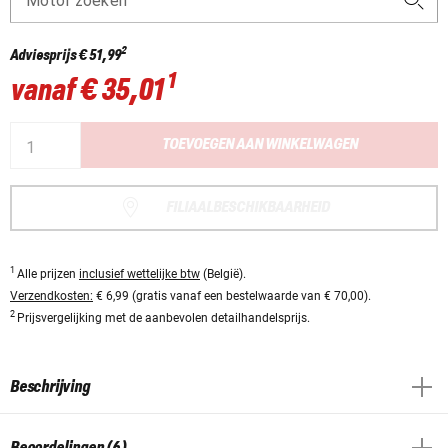
Motor zoeken
2
Adviesprijs
€ 51,99
1
vanaf
€ 35,01
TOEVOEGEN AAN WINKELWAGEN
FILIAALBESCHIKBAARHEID
1
Alle prijzen
inclusief wettelijke btw
(België).
Verzendkosten:
€ 6,99 (gratis vanaf een bestelwaarde van € 70,00).
2
Prijsvergelijking met de aanbevolen detailhandelsprijs.
Beschrijving
Beoordelingen (6)