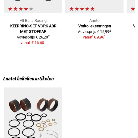
All Balls Racing
Ariete
KEERRING-SET VORK ABR
Vorkoliekeerringen
Vo
2
MET STOFKAP
Adviesprijs
€ 15,99
1
2
vanaf
€ 9,96
Adviesprijs
€ 26,20
1
vanaf
€ 16,60
Laatst bekeken artikelen