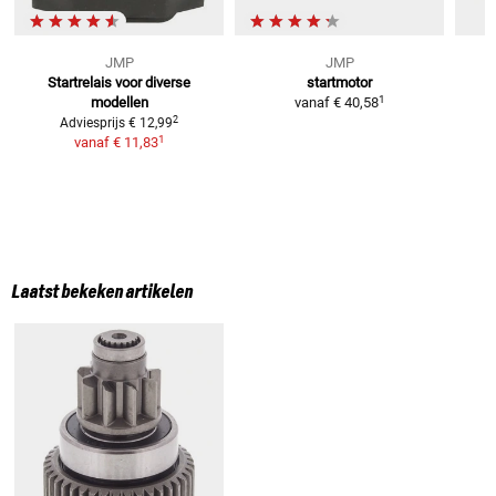
JMP
JMP
Startrelais
voor diverse
startmotor
S
1
modellen
vanaf
€ 40,58
2
Adviesprijs
€ 12,99
1
vanaf
€ 11,83
Laatst bekeken artikelen