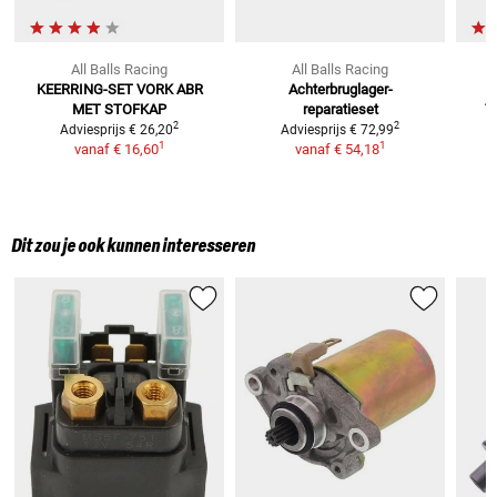
All Balls Racing
All Balls Racing
KEERRING-SET VORK ABR
Achterbruglager-
MET STOFKAP
reparatieset
T
2
2
Adviesprijs
€ 26,20
Adviesprijs
€ 72,99
1
1
vanaf
€ 16,60
vanaf
€ 54,18
Dit zou je ook kunnen interesseren