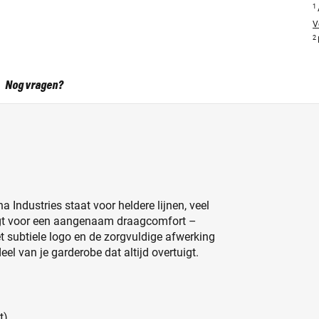
1
V
2
Nog vragen?
 Industries staat voor heldere lijnen, veel
orgt voor een aangenaam draagcomfort –
et subtiele logo en de zorgvuldige afwerking
el van je garderobe dat altijd overtuigt.
t)