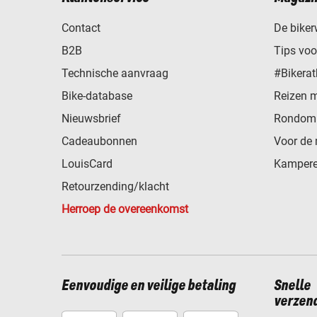
Contact
De biker
B2B
Tips vo
Technische aanvraag
#Bikerat
Bike-database
Reizen 
Nieuwsbrief
Rondom 
Cadeaubonnen
Voor de 
LouisCard
Kampere
Retourzending/klacht
Herroep de overeenkomst
Eenvoudige en veilige betaling
Snelle
verzen