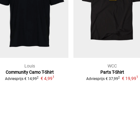
Louis
WCC
Community Camo
T-Shirt
Parts
T-Shirt
1
1
€ 4,99
€ 19,99
2
2
Adviesprijs
€ 14,99
Adviesprijs
€ 37,99