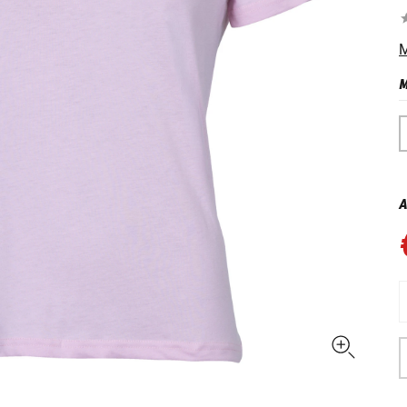
M
M
A