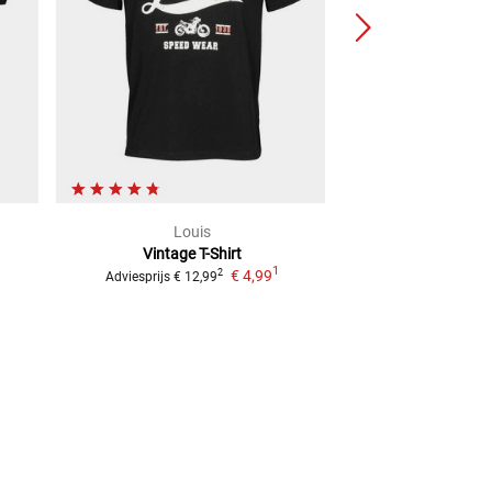
Louis
WC
Vintage
T-Shirt
Motorfiet
1
€ 4,99
2
Adviesprijs
€ 12,99
Adviesprijs
€ 37,