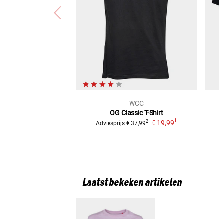
WCC
OG Classic
T-Shirt
1
€ 19,99
2
Adviesprijs
€ 37,99
Laatst bekeken artikelen