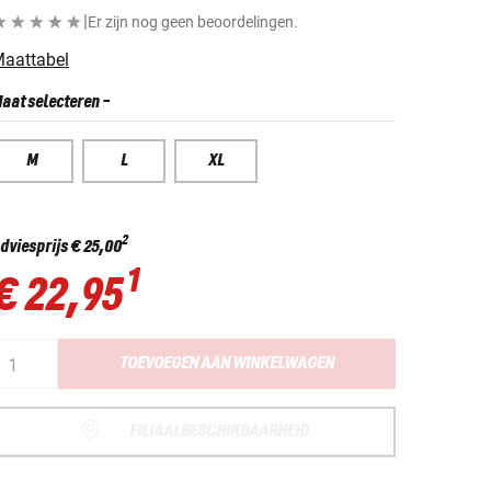
|
Er zijn nog geen beoordelingen.
aattabel
aat selecteren
-
M
L
XL
2
dviesprijs
€ 25,00
1
€ 22,95
TOEVOEGEN AAN WINKELWAGEN
FILIAALBESCHIKBAARHEID