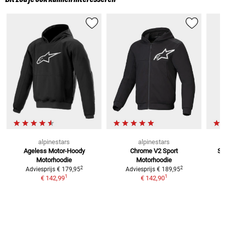
alpinestars
alpinestars
Ageless Motor-Hoody
Chrome V2 Sport
Sa
Motorhoodie
Motorhoodie
2
2
Adviesprijs
€ 179,95
Adviesprijs
€ 189,95
1
1
€ 142,99
€ 142,90