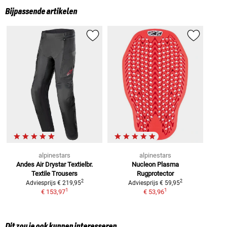
Bijpassende artikelen
alpinestars
alpinestars
Andes Air Drystar Textielbr.
Nucleon Plasma
Textile Trousers
Rugprotector
2
2
Adviesprijs
€ 219,95
Adviesprijs
€ 59,95
1
1
€ 153,97
€ 53,96
Dit zou je ook kunnen interesseren