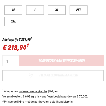
M
L
XL
2XL
3XL
2
Adviesprijs
€ 289,95
1
€ 218,94
TOEVOEGEN AAN WINKELWAGEN
FILIAALBESCHIKBAARHEID
1
Alle prijzen
inclusief wettelijke btw
(België).
Verzendkosten:
€ 6,99 (gratis vanaf een bestelwaarde van € 70,00).
2
Prijsvergelijking met de aanbevolen detailhandelsprijs.