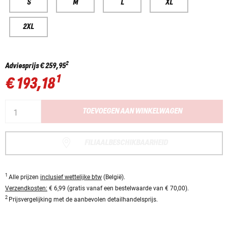
S
M
L
XL
2XL
2
Adviesprijs
€ 259,95
1
€ 193,18
TOEVOEGEN AAN WINKELWAGEN
FILIAALBESCHIKBAARHEID
1
Alle prijzen
inclusief wettelijke btw
(België).
Verzendkosten:
€ 6,99 (gratis vanaf een bestelwaarde van € 70,00).
2
Prijsvergelijking met de aanbevolen detailhandelsprijs.