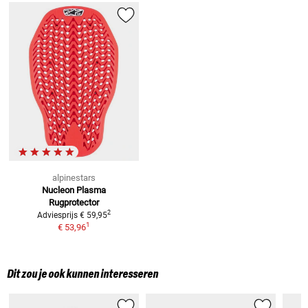
alpinestars
Nucleon Plasma
Rugprotector
2
Adviesprijs
€ 59,95
1
€ 53,96
Dit zou je ook kunnen interesseren