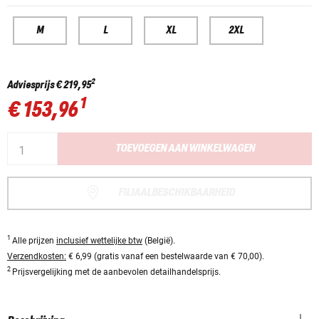
M
L
XL
2XL
2
Adviesprijs
€ 219,95
1
€ 153,96
TOEVOEGEN AAN WINKELWAGEN
FILIAALBESCHIKBAARHEID
1
Alle prijzen
inclusief wettelijke btw
(België).
Verzendkosten:
€ 6,99 (gratis vanaf een bestelwaarde van € 70,00).
2
Prijsvergelijking met de aanbevolen detailhandelsprijs.