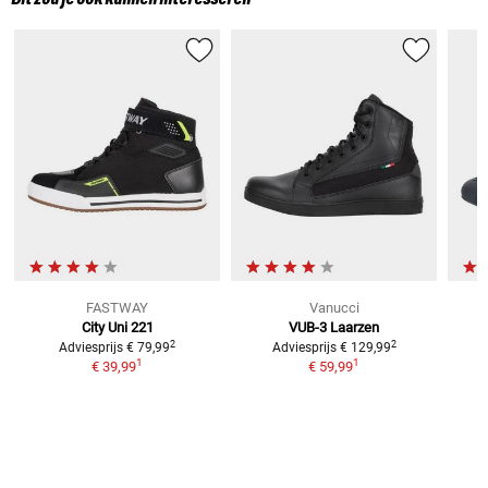
FASTWAY
Vanucci
City Uni 221
VUB-3 Laarzen
2
2
Adviesprijs
€ 79,99
Adviesprijs
€ 129,99
1
1
€ 39,99
€ 59,99