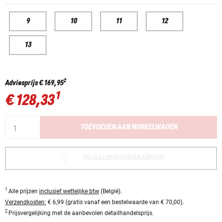
9
10
11
12
13
2
Adviesprijs
€ 169,95
1
€ 128,33
TOEVOEGEN AAN WINKELWAGEN
FILIAALBESCHIKBAARHEID
1
Alle prijzen
inclusief wettelijke btw
(België).
Verzendkosten:
€ 6,99 (gratis vanaf een bestelwaarde van € 70,00).
2
Prijsvergelijking met de aanbevolen detailhandelsprijs.