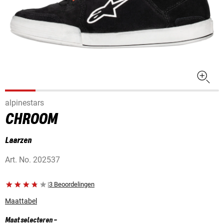
alpinestars
CHROOM
Laarzen
Art. No.
202537
|
3 Beoordelingen
Maattabel
Maat selecteren
-