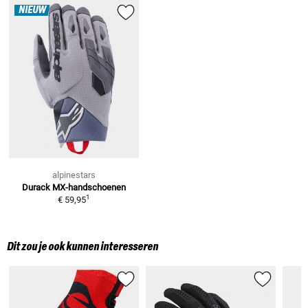
NIEUW
alpinestars
Durack
MX-handschoenen
1
€ 59,95
Dit zou je ook kunnen interesseren