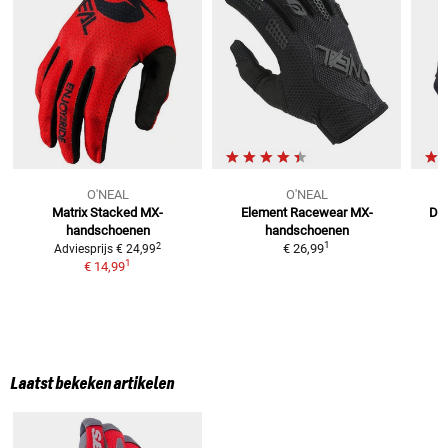
O'NEAL
O'NEAL
Matrix Stacked
MX-
Element Racewear
MX-
Dir
handschoenen
handschoenen
1
2
€ 26,99
Adviesprijs
€ 24,99
1
€ 14,99
Laatst bekeken artikelen