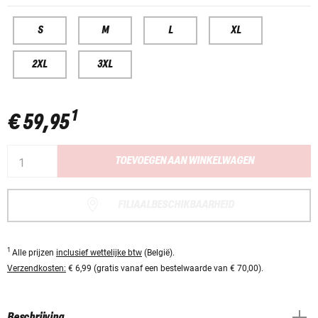
S
M
L
XL
2XL
3XL
1
€ 59,95
TOEVOEGEN AAN WINKELWAGEN
FILIAALBESCHIKBAARHEID
1
Alle prijzen
inclusief wettelijke btw
(België).
Verzendkosten:
€ 6,99 (gratis vanaf een bestelwaarde van € 70,00).
Beschrijving