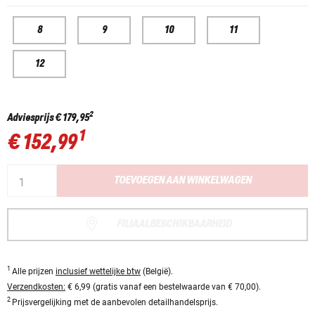
8
9
10
11
12
2
Adviesprijs
€ 179,95
1
€ 152,99
TOEVOEGEN AAN WINKELWAGEN
FILIAALBESCHIKBAARHEID
1
Alle prijzen
inclusief wettelijke btw
(België).
Verzendkosten:
€ 6,99 (gratis vanaf een bestelwaarde van € 70,00).
2
Prijsvergelijking met de aanbevolen detailhandelsprijs.