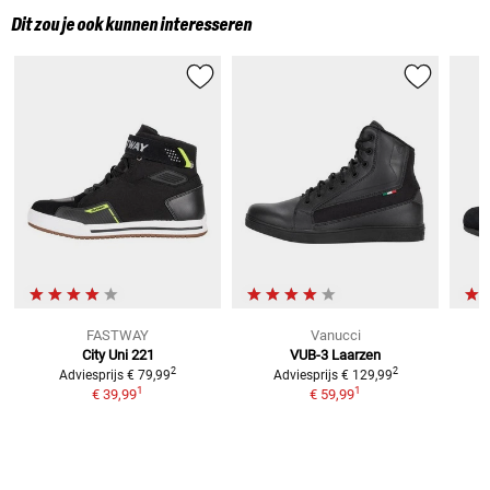
Dit zou je ook kunnen interesseren
FASTWAY
Vanucci
City Uni 221
VUB-3 Laarzen
2
2
Adviesprijs
€ 79,99
Adviesprijs
€ 129,99
1
1
€ 39,99
€ 59,99