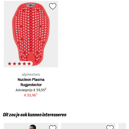
alpinestars
Nucleon Plasma
Rugprotector
2
Adviesprijs
€ 59,95
1
€ 53,96
Dit zou je ook kunnen interesseren