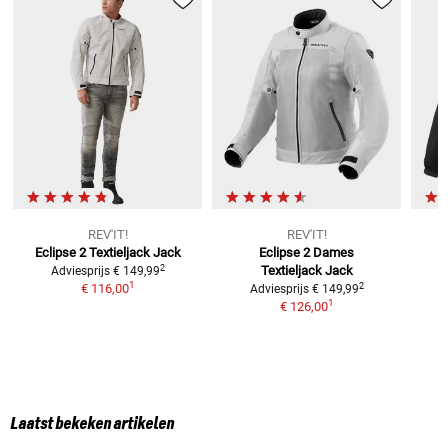
REV'IT!
REV'IT!
Eclipse 2 Textieljack
Jack
Eclipse 2 Dames
2
Textieljack
Jack
Adviesprijs
€ 149,99
1
2
€ 116,00
Adviesprijs
€ 149,99
1
€ 126,00
Laatst bekeken artikelen