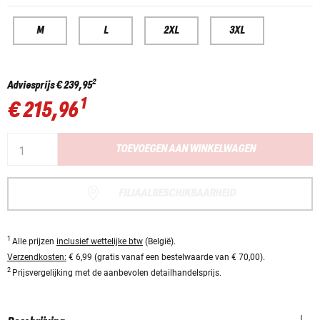
M
L
2XL
3XL
2
Adviesprijs
€ 239,95
1
€ 215,96
TOEVOEGEN AAN WINKELWAGEN
FILIAALBESCHIKBAARHEID
1
Alle prijzen
inclusief wettelijke btw
(België).
Verzendkosten:
€ 6,99 (gratis vanaf een bestelwaarde van € 70,00).
2
Prijsvergelijking met de aanbevolen detailhandelsprijs.