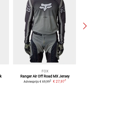
FOX
FO
k
Ranger Air Off Road
MX Jersey
180 Nitro
M
1
€ 27,97
2
Adviesprijs
€ 69,99
Adviesprijs
€ 44,