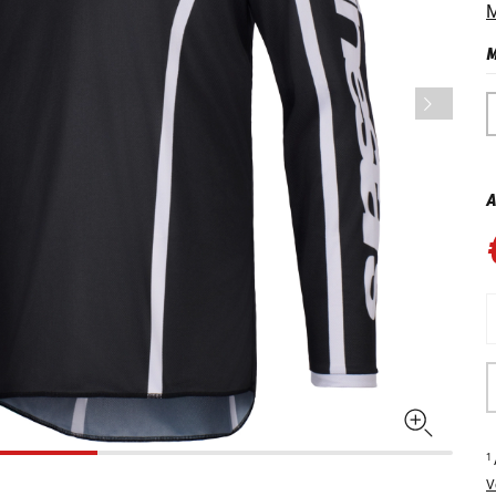
M
M
A
1
V