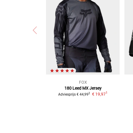
FOX
180 Leed
MX Jersey
1
€ 19,97
2
Adviesprijs
€ 44,99