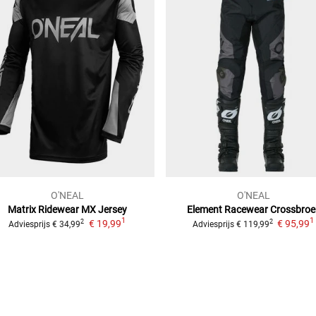
O'NEAL
O'NEAL
Matrix Ridewear
MX Jersey
Element Racewear
Crossbroe
1
1
€ 19,99
€ 95,99
2
2
Adviesprijs
€ 34,99
Adviesprijs
€ 119,99