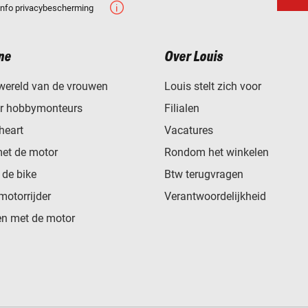
Info privacybescherming
ne
Over Louis
wereld van de vrouwen
Louis stelt zich voor
or hobbymonteurs
Filialen
heart
Vacatures
met de motor
Rondom het winkelen
de bike
Btw terugvragen
motorrijder
Verantwoordelijkheid
n met de motor