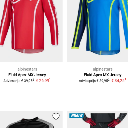
alpinestars
alpinestars
Fluid Apex
MX Jersey
Fluid Apex
MX Jersey
1
1
€ 26,99
€ 34,25
2
2
Adviesprijs
€ 39,95
Adviesprijs
€ 39,95
NIEUW