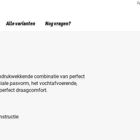
2
Alle varianten
Nog vragen?
 indrukwekkende combinatie van perfect
eciale pasvorm, het vochtafvoerende,
perfect draagcomfort.
structie