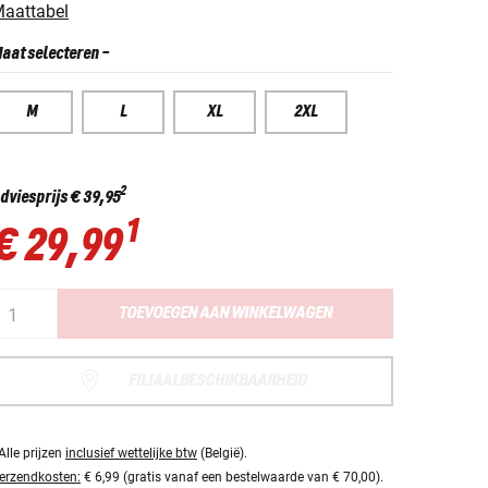
aattabel
aat selecteren
-
M
L
XL
2XL
2
dviesprijs
€ 39,95
1
€ 29,99
TOEVOEGEN AAN WINKELWAGEN
FILIAALBESCHIKBAARHEID
Alle prijzen
inclusief wettelijke btw
(België).
erzendkosten:
€ 6,99 (gratis vanaf een bestelwaarde van € 70,00).