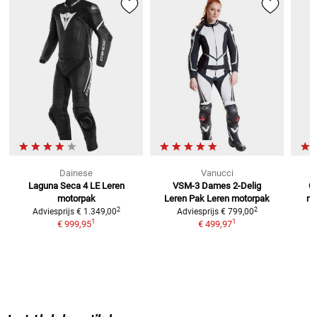
Dainese
Vanucci
Laguna Seca 4 LE
Leren
VSM-3 Dames 2-Delig
GP
motorpak
Leren Pak
Leren motorpak
mo
2
2
Adviesprijs
€ 1.349,00
Adviesprijs
€ 799,00
1
1
€ 999,95
€ 499,97