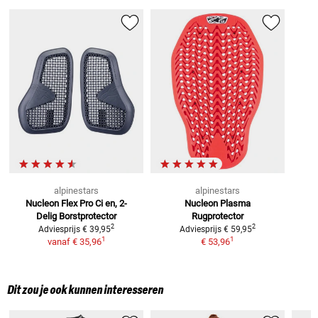
alpinestars
alpinestars
Nucleon Flex Pro Ci en, 2-
Nucleon Plasma
Delig
Borstprotector
Rugprotector
2
2
Adviesprijs
€ 39,95
Adviesprijs
€ 59,95
1
1
vanaf
€ 35,96
€ 53,96
Dit zou je ook kunnen interesseren