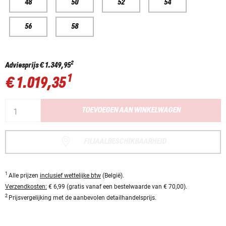
48
50
52
54
56
58
2
Adviesprijs
€ 1.349,95
1
€ 1.019,35
TOEVOEGEN AAN WINKELWAGEN
FILIAALBESCHIKBAARHEID
1
Alle prijzen
inclusief wettelijke btw
(België).
Verzendkosten:
€ 6,99 (gratis vanaf een bestelwaarde van € 70,00).
2
Prijsvergelijking met de aanbevolen detailhandelsprijs.