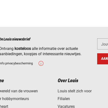
De Louis nieuwsbrief
Jou
Ontvang
kosteloos
alle informatie over actuele
aanbiedingen, koopjes of interessante nieuwtjes.
AAN
Info privacybescherming
ne
Over Louis
wereld van de vrouwen
Louis stelt zich voor
or hobbymonteurs
Filialen
heart
Vacatures