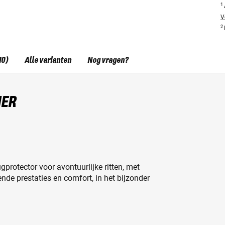
1
V
2
10)
Alle varianten
Nog vragen?
MER
gprotector voor avontuurlijke ritten, met
e prestaties en comfort, in het bijzonder