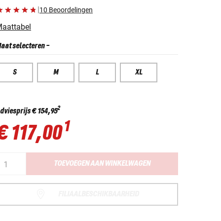
|
10 Beoordelingen
aattabel
aat selecteren
-
S
M
L
XL
2
dviesprijs
€ 154,95
1
€ 117,00
TOEVOEGEN AAN WINKELWAGEN
FILIAALBESCHIKBAARHEID