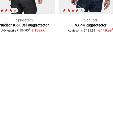
alpinestars
Vanucci
Nucleon KR-1 Cell
Rugprotector
VXP-4
Rugprotector
1
€ 139,66
€ 119,99
2
2
Adviesprijs
€ 184,95
Adviesprijs
€ 139,99