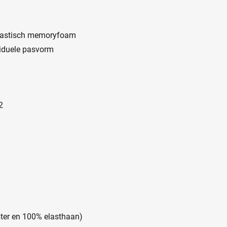
elastisch memoryfoam
ividuele pasvorm
2
ter en 100% elasthaan)