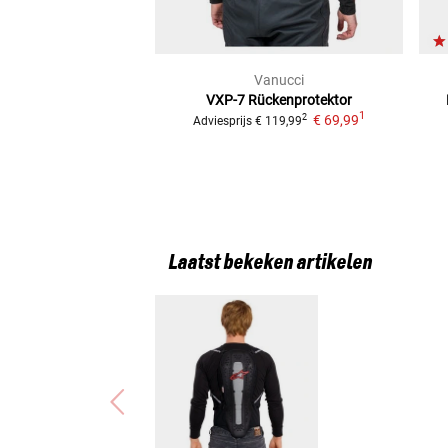
Vanucci
VXP-7
Rückenprotektor
1
€ 69,99
2
Adviesprijs
€ 119,99
Laatst bekeken artikelen