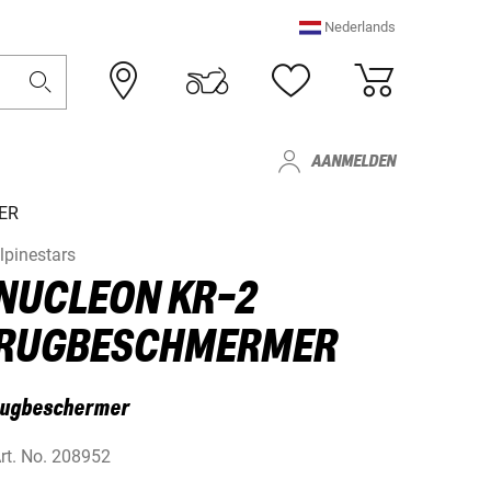
Nederlands
AANMELDEN
ER
lpinestars
NUCLEON KR-2
RUGBESCHMERMER
rugbeschermer
rt. No.
208952