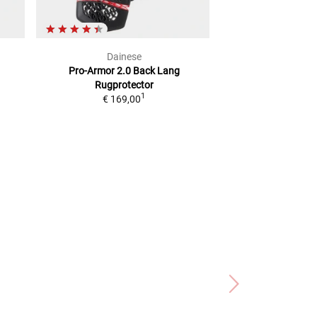
Dainese
Dain
Pro-Armor 2.0 Back Lang
Pro-Armor 2.
1
Rugprotector
Rugprot
1
€ 169,00
€ 169