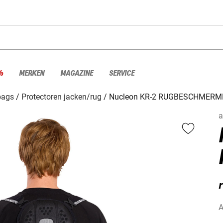
%
MERKEN
MAGAZINE
SERVICE
bags
Protectoren jacken/rug
Nucleon KR-2 RUGBESCHMERM
a
A