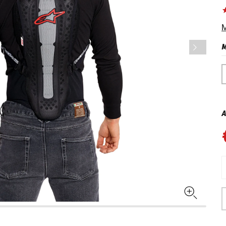
M
M
A