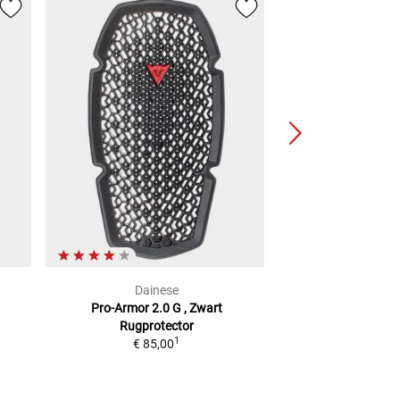
Dainese
XELI
Pro-Armor 2.0 G , Zwart
Full Back In De B
Rugprotector
Rugprot
1
€ 85,00
vanaf
€ 