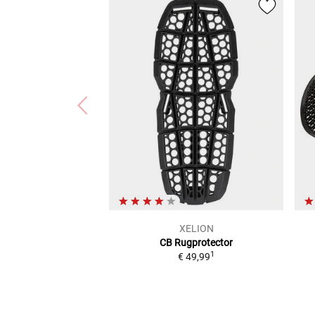
XELION
CB
Rugprotector
1
€ 49,99