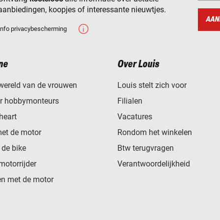
aanbiedingen, koopjes of interessante nieuwtjes.
AAN
Info privacybescherming
ne
Over Louis
wereld van de vrouwen
Louis stelt zich voor
or hobbymonteurs
Filialen
heart
Vacatures
met de motor
Rondom het winkelen
de bike
Btw terugvragen
motorrijder
Verantwoordelijkheid
n met de motor