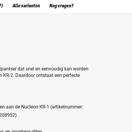
7)
Alle varianten
Nog vragen?
stpantser dat snel en eenvoudig kan worden
 KR-2. Daardoor ontstaat een perfecte
n aan de Nucleon KR-1 (artikelnummer:
 208952)
- en sportieve ritten