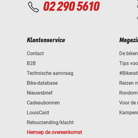
02 290 5610
Klantenservice
Magazi
Contact
De biker
B2B
Tips vo
Technische aanvraag
#Bikerat
Bike-database
Reizen 
Nieuwsbrief
Rondom 
Cadeaubonnen
Voor de 
LouisCard
Kampere
Retourzending/klacht
Herroep de overeenkomst