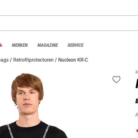
%
MERKEN
MAGAZINE
SERVICE
bags
Retrofitprotectoren
Nucleon KR-C
a
B
A