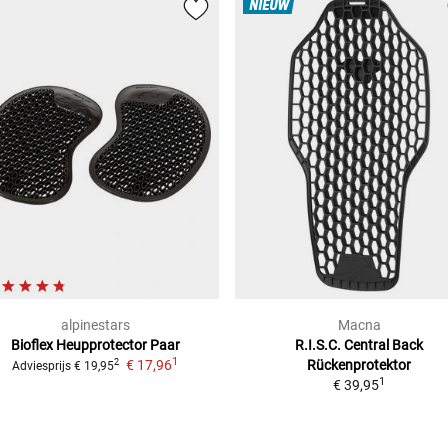
NIEUW
alpinestars
Macna
Bioflex
Heupprotector Paar
R.I.S.C. Central Back
1
€ 17,96
Rückenprotektor
2
Adviesprijs
€ 19,95
1
€ 39,95