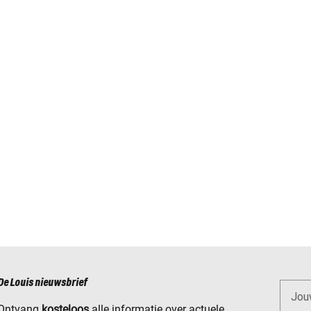
De Louis nieuwsbrief
Jou
Ontvang
kosteloos
alle informatie over actuele