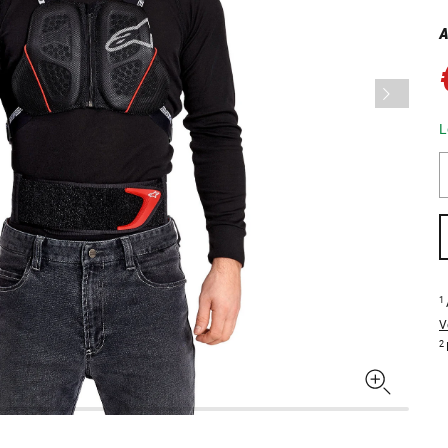
A
L
1
V
2