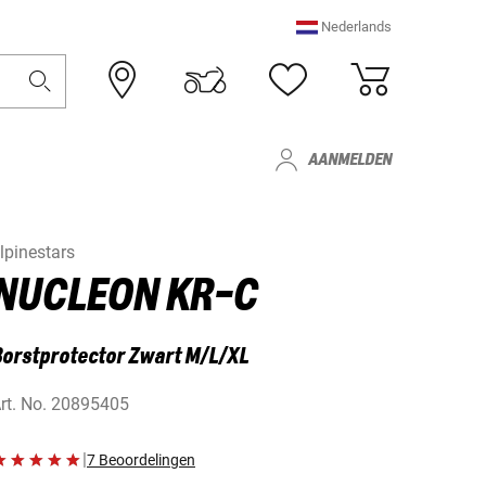
Nederlands
AANMELDEN
lpinestars
NUCLEON KR-C
orstprotector Zwart M/L/XL
rt. No.
20895405
|
7 Beoordelingen