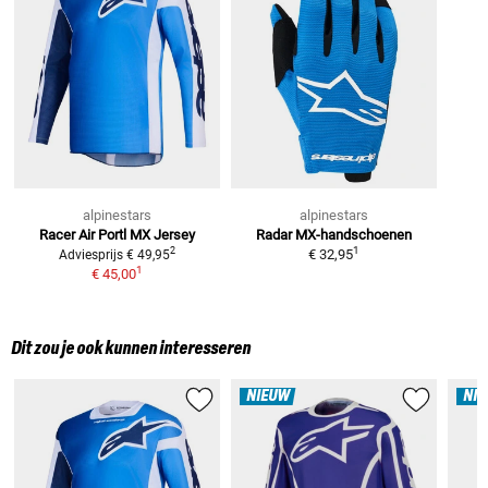
alpinestars
alpinestars
Racer Air Portl
MX Jersey
Radar
MX-handschoenen
1
2
€ 32,95
Adviesprijs
€ 49,95
1
€ 45,00
Dit zou je ook kunnen interesseren
NIEUW
NI