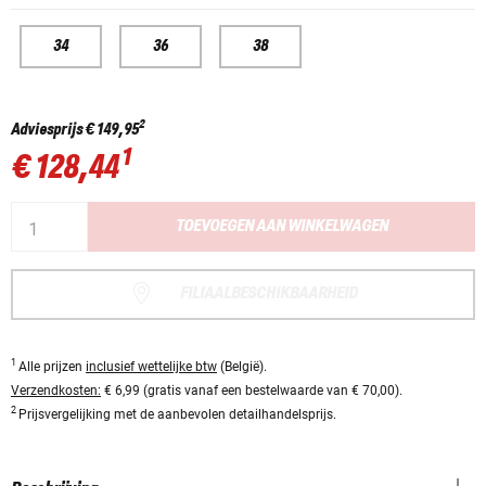
34
36
38
2
Adviesprijs
€ 149,95
1
€ 128,44
TOEVOEGEN AAN WINKELWAGEN
FILIAALBESCHIKBAARHEID
1
Alle prijzen
inclusief wettelijke btw
(België).
Verzendkosten:
€ 6,99 (gratis vanaf een bestelwaarde van € 70,00).
2
Prijsvergelijking met de aanbevolen detailhandelsprijs.