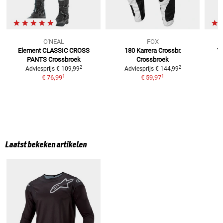
O'NEAL
FOX
Element CLASSIC CROSS
180 Karrera Crossbr.
18
PANTS
Crossbroek
Crossbroek
2
2
Adviesprijs
€ 109,99
Adviesprijs
€ 144,99
1
1
€ 76,99
€ 59,97
Laatst bekeken artikelen