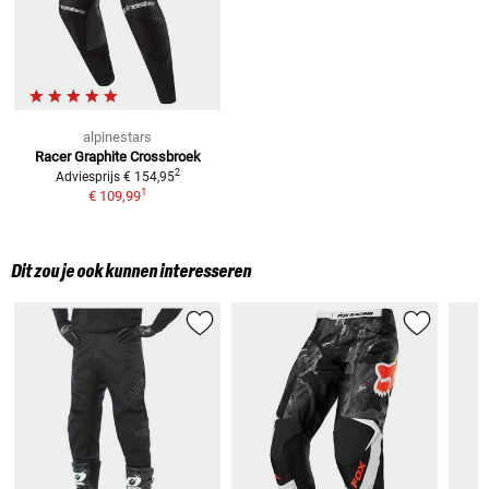
alpinestars
Racer Graphite
Crossbroek
2
Adviesprijs
€ 154,95
1
€ 109,99
Dit zou je ook kunnen interesseren