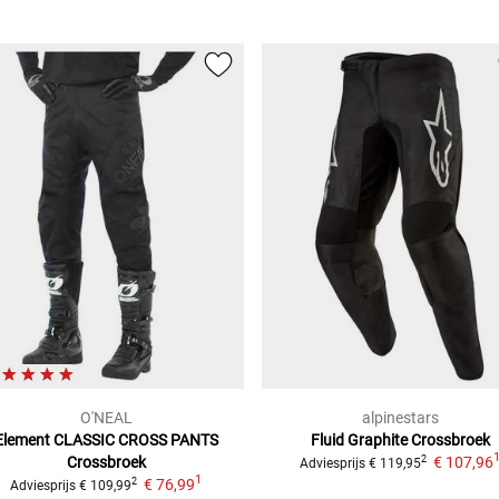
O'NEAL
alpinestars
Element CLASSIC CROSS PANTS
Fluid Graphite
Crossbroek
Crossbroek
€ 107,96
2
Adviesprijs
€ 119,95
1
€ 76,99
2
Adviesprijs
€ 109,99