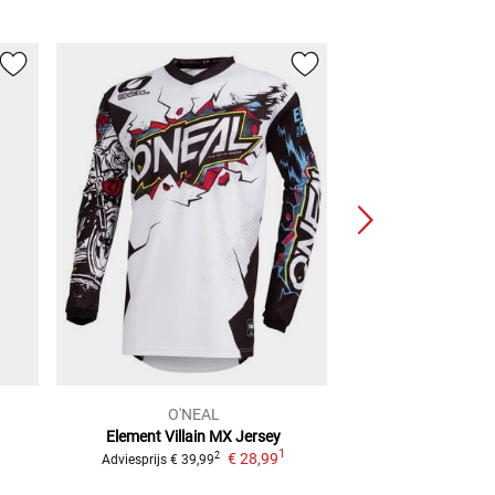
O'NEAL
alpine
Element Villain
MX Jersey
Honda Racer Ico
1
1
€ 28,99
€ 154
2
Adviesprijs
€ 39,99