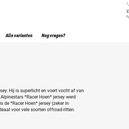
1
V
2
Alle varianten
Nog vragen?
ey. Hij is superlicht en voert vocht af van
e Alpinestars *Racer Hoen* jersey werd
is de *Racer Hoen* jersey (zeker in
aal voor vele soorten offroad-ritten.