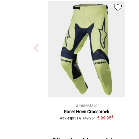
alpinestars
Racer Hoen
Crossbroek
1
€ 99,95
2
Adviesprijs
€ 149,95