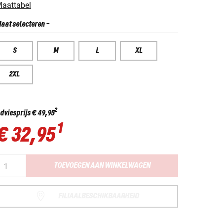
aattabel
aat selecteren
-
S
M
L
XL
2XL
2
dviesprijs
€ 49,95
1
€ 32,95
TOEVOEGEN AAN WINKELWAGEN
FILIAALBESCHIKBAARHEID