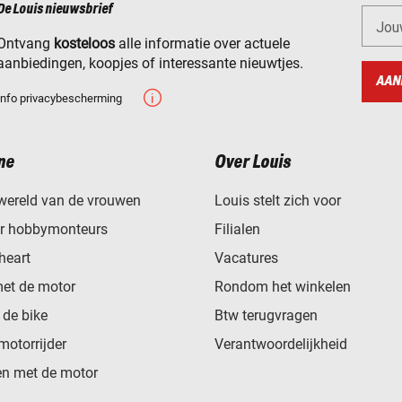
De Louis nieuwsbrief
Jou
Ontvang
kosteloos
alle informatie over actuele
aanbiedingen, koopjes of interessante nieuwtjes.
AAN
Info privacybescherming
ne
Over Louis
wereld van de vrouwen
Louis stelt zich voor
or hobbymonteurs
Filialen
heart
Vacatures
met de motor
Rondom het winkelen
de bike
Btw terugvragen
motorrijder
Verantwoordelijkheid
n met de motor