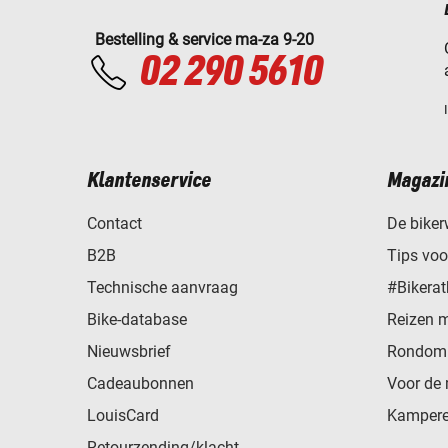
Bestelling & service ma-za 9-20
02 290 5610
Klantenservice
Magazi
Contact
De biker
B2B
Tips vo
Technische aanvraag
#Bikerat
Bike-database
Reizen 
Nieuwsbrief
Rondom 
Cadeaubonnen
Voor de 
LouisCard
Kampere
Retourzending/klacht