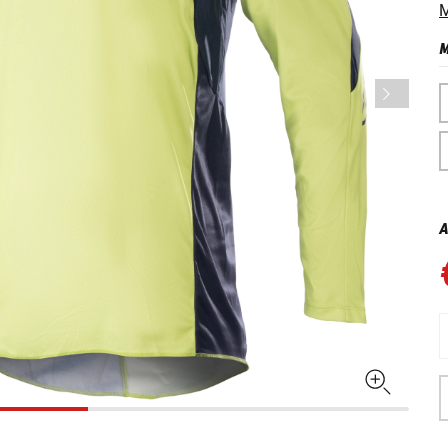
M
M
A