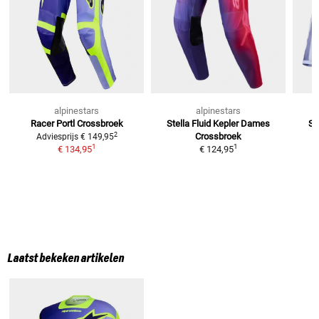
alpinestars
alpinestars
Racer Portl
Crossbroek
Stella Fluid Kepler Dames
St
2
Crossbroek
Adviesprijs
€ 149,95
1
1
€ 134,95
€ 124,95
Laatst bekeken artikelen