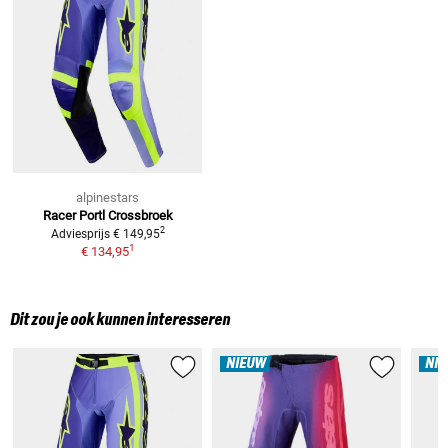
alpinestars
Racer Portl
Crossbroek
2
Adviesprijs
€ 149,95
1
€ 134,95
Dit zou je ook kunnen interesseren
NIEUW
NI