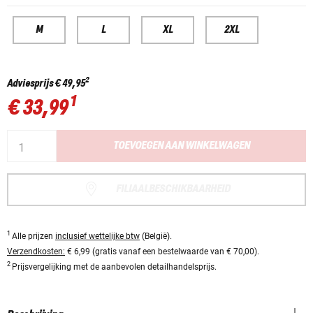
M
L
XL
2XL
2
Adviesprijs
€ 49,95
1
€ 33,99
TOEVOEGEN AAN WINKELWAGEN
FILIAALBESCHIKBAARHEID
1
Alle prijzen
inclusief wettelijke btw
(België).
Verzendkosten:
€ 6,99 (gratis vanaf een bestelwaarde van € 70,00).
2
Prijsvergelijking met de aanbevolen detailhandelsprijs.