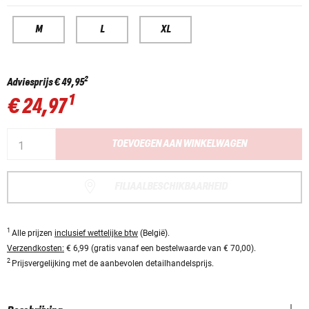
M
L
XL
2
Adviesprijs
€ 49,95
1
€ 24,97
TOEVOEGEN AAN WINKELWAGEN
FILIAALBESCHIKBAARHEID
1
Alle prijzen
inclusief wettelijke btw
(België).
Verzendkosten:
€ 6,99 (gratis vanaf een bestelwaarde van € 70,00).
2
Prijsvergelijking met de aanbevolen detailhandelsprijs.