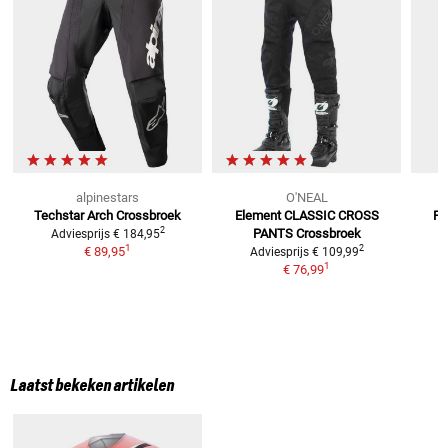
alpinestars
O'NEAL
Techstar Arch Crossbroek
Element CLASSIC CROSS
Fl
2
PANTS
Crossbroek
Adviesprijs
€ 184,95
1
2
€ 89,95
Adviesprijs
€ 109,99
1
€ 76,99
Laatst bekeken artikelen