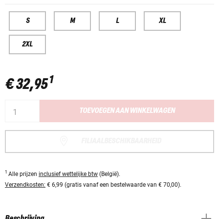
S
M
L
XL
2XL
1
€ 32,95
TOEVOEGEN AAN WINKELWAGEN
FILIAALBESCHIKBAARHEID
1
Alle prijzen
inclusief wettelijke btw
(België).
Verzendkosten:
€ 6,99 (gratis vanaf een bestelwaarde van € 70,00).
Beschrijving